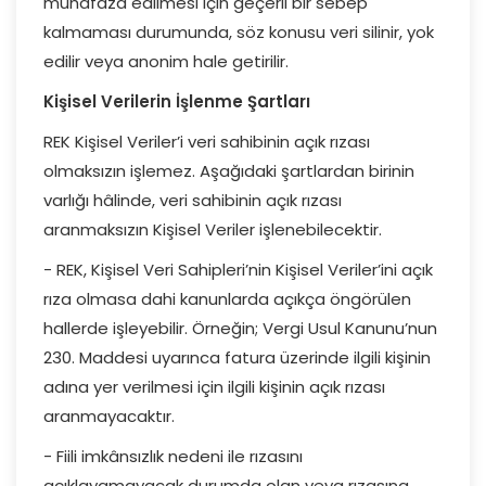
muhafaza edilmesi için geçerli bir sebep
kalmaması durumunda, söz konusu veri silinir, yok
edilir veya anonim hale getirilir.
Kişisel Verilerin İşlenme Şartları
REK Kişisel Veriler’i veri sahibinin açık rızası
olmaksızın işlemez. Aşağıdaki şartlardan birinin
varlığı hâlinde, veri sahibinin açık rızası
aranmaksızın Kişisel Veriler işlenebilecektir.
- REK, Kişisel Veri Sahipleri’nin Kişisel Veriler’ini açık
rıza olmasa dahi kanunlarda açıkça öngörülen
hallerde işleyebilir. Örneğin; Vergi Usul Kanunu’nun
230. Maddesi uyarınca fatura üzerinde ilgili kişinin
adına yer verilmesi için ilgili kişinin açık rızası
aranmayacaktır.
- Fiili imkânsızlık nedeni ile rızasını
açıklayamayacak durumda olan veya rızasına