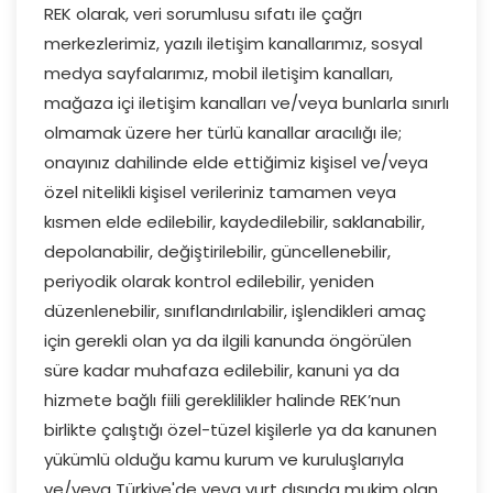
REK olarak, veri sorumlusu sıfatı ile çağrı
merkezlerimiz, yazılı iletişim kanallarımız, sosyal
medya sayfalarımız, mobil iletişim kanalları,
mağaza içi iletişim kanalları ve/veya bunlarla sınırlı
olmamak üzere her türlü kanallar aracılığı ile;
onayınız dahilinde elde ettiğimiz kişisel ve/veya
özel nitelikli kişisel verileriniz tamamen veya
kısmen elde edilebilir, kaydedilebilir, saklanabilir,
depolanabilir, değiştirilebilir, güncellenebilir,
periyodik olarak kontrol edilebilir, yeniden
düzenlenebilir, sınıflandırılabilir, işlendikleri amaç
için gerekli olan ya da ilgili kanunda öngörülen
süre kadar muhafaza edilebilir, kanuni ya da
hizmete bağlı fiili gereklilikler halinde REK’nun
birlikte çalıştığı özel-tüzel kişilerle ya da kanunen
yükümlü olduğu kamu kurum ve kuruluşlarıyla
ve/veya Türkiye'de veya yurt dışında mukim olan