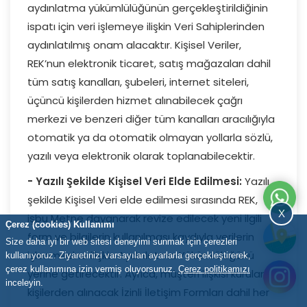
aydınlatma yükümlülüğünün gerçekleştirildiğinin
ispatı için veri işlemeye ilişkin Veri Sahiplerinden
aydınlatılmış onam alacaktır. Kişisel Veriler,
REK’nun elektronik ticaret, satış mağazaları dahil
tüm satış kanalları, şubeleri, internet siteleri,
üçüncü kişilerden hizmet alınabilecek çağrı
merkezi ve benzeri diğer tüm kanalları aracılığıyla
otomatik ya da otomatik olmayan yollarla sözlü,
yazılı veya elektronik olarak toplanabilecektir.
- Yazılı Şekilde Kişisel Veri Elde Edilmesi:
Yazılı
şekilde Kişisel Veri elde edilmesi sırasında REK,
X
işbu Metne dayanarak revize edilecek yeni ilgili
Çerez (cookies) Kullanımı
form ve bilgilerin kullanılması kaydıyla verilerin
Size daha iyi bir web sitesi deneyimi sunmak için çerezleri
işlenmesine ilişkin Aydınlatma Yükümlülüğünü
kullanıyoruz. Ziyaretinizi varsayılan ayarlarla gerçekleştirerek,
çerez kullanımına izin vermiş oluyorsunuz.
Çerez politikamızı
yerine getirecektir. Ayrıca, müşteri ilişkisi kurulan
inceleyin.
kişilerden alınacak İzinli İletişim Formları dahil her