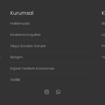
Kurumsal
K
Hakkımızda
E
Kiralama Koşulları
L
Sıkça Sorulan Sorular
P
İletişim
Ti
İ
Kişisel Verilerin Korunması
Gizlilik