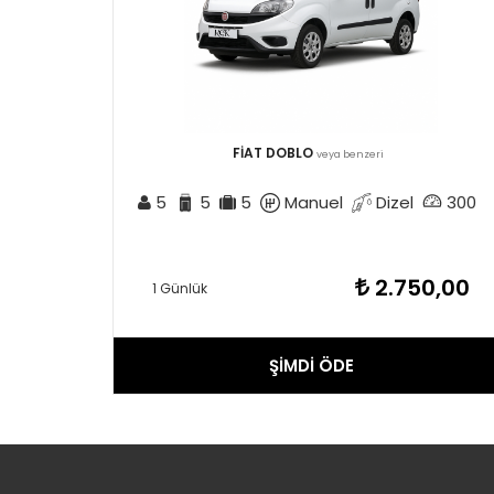
FİAT DOBLO
veya benzeri
5
5
5
Manuel
Dizel
300
2.750,00
1 Günlük
ŞİMDİ ÖDE