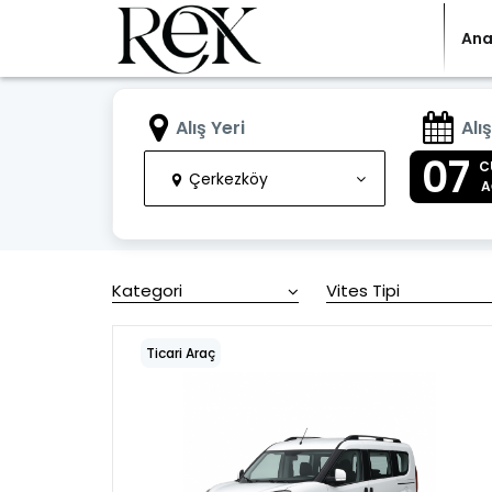
Ana
Alış Yeri
Alış
07
C
Çerkezköy
A
Kategori
Vites Tipi
Ticari Araç