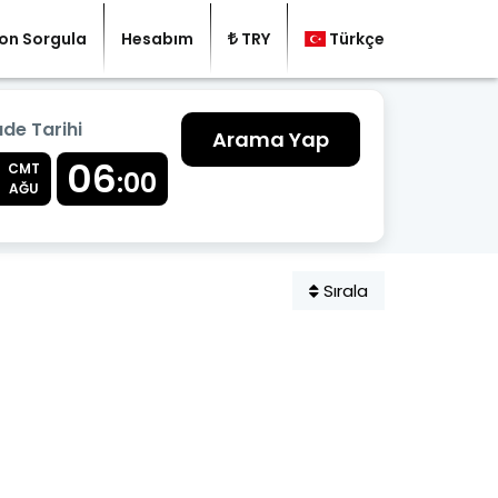
on Sorgula
Hesabım
TRY
Türkçe
ade Tarihi
Arama Yap
06
CMT
:00
AĞU
Sırala