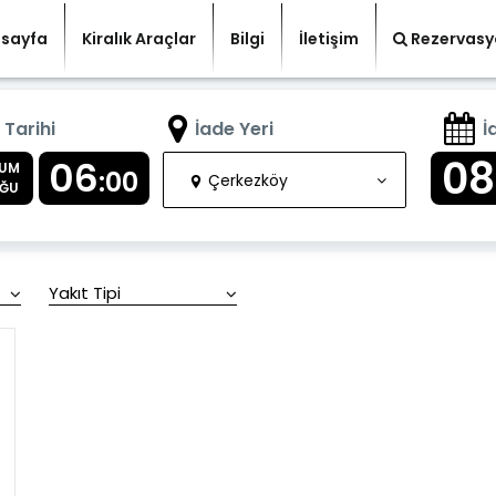
sayfa
Kiralık Araçlar
Bilgi
İletişim
Rezervasy
 Tarihi
İade Yeri
İ
08
06
UM
:00
Çerkezköy
ĞU
Yakıt Tipi